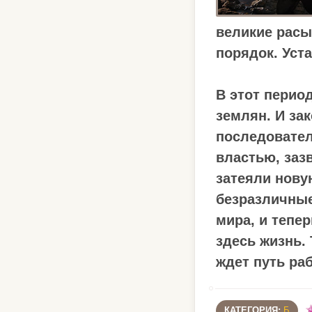
великие расы
порядок. Уст
В этот перио
землян. И за
последовател
властью, заз
затеяли нову
безразличные
мира, и тепе
здесь жизнь. 
ждет путь ра
КАТЕГОРИЯ:
Б