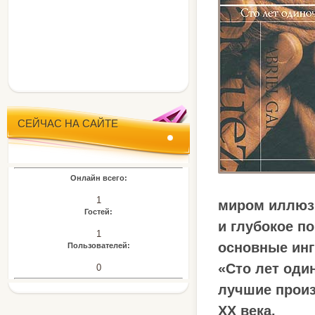
СЕЙЧАС НА САЙТЕ
Онлайн всего:
1
миром иллюзи
Гостей:
и глубокое п
1
основные инг
Пользователей:
«Сто лет оди
0
лучшие произ
XX века.