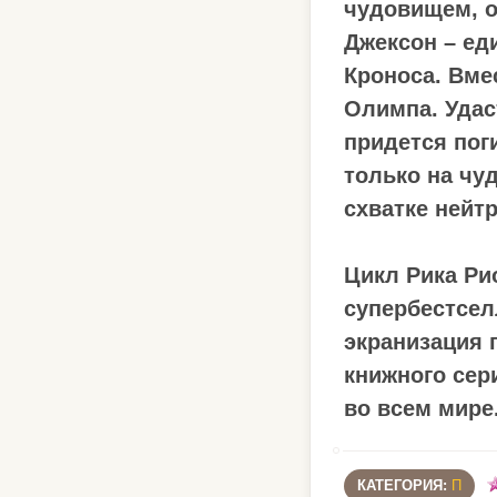
чудовищем, о
Джексон – ед
Кроноса. Вме
Олимпа. Удас
придется пог
только на чуд
схватке нейтр
Цикл Рика Ри
супербестсел
экранизация 
книжного сер
во всем мире
КАТЕГОРИЯ:
П