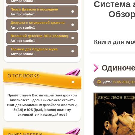
Автор: studio1
Система 
Перси Джексон и последнее
Обзор
пророчество
Автор: studio1
Девушка с татуировкой дракона
Автор: studio1
Весенний детектив 2013 (сборник)
Книги для м
Автор: studio1
Тормоза для блудного мужа
Автор: studio1
Одиноче
О TOP-BOOKS
Дата:
17.05.2013, 00
Приветствуем Вас на нашей
электронной
библиотеке
Здесь Вы сможете скачать
книг
для мобильных девайсов:
Android
2,
3 (4.0) и IOS (
Ipad
, iphone) поэтому
скачивайте и наслаждайтесь!
КНИГА НЕДЕЛИ