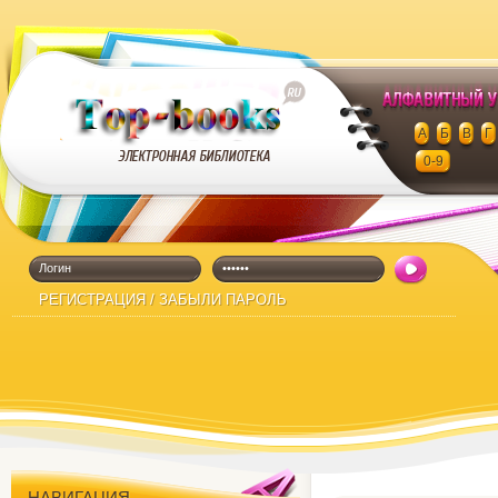
Поиск книг и жур
алфавиту
А
Б
В
Г
0-9
Бесплатные книги скачать
Во
РЕГИСТРАЦИЯ
/
ЗАБЫЛИ ПАРОЛЬ
йти
НАВИГАЦИЯ